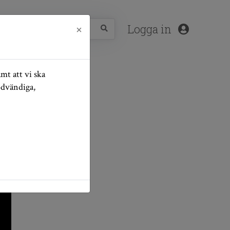
×
Logga in
mt att vi ska
ödvändiga,