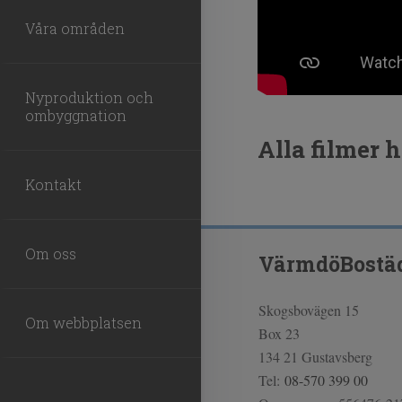
Våra områden
Nyproduktion och
ombyggnation
Alla filmer h
Kontakt
Om oss
VärmdöBostä
Skogsbovägen 15
Om webbplatsen
Box 23
134 21 Gustavsberg
Tel:
08-570 399 00