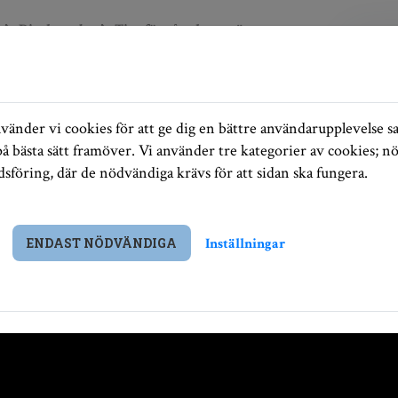
Ditt boende
Tips för våra hyresgäster
obb
änder vi cookies för att ge dig en bättre användarupplevelse sa
å bästa sätt framöver. Vi använder tre kategorier av cookies; n
föring, där de nödvändiga krävs för att sidan ska fungera.
Inställningar
ENDAST NÖDVÄNDIGA