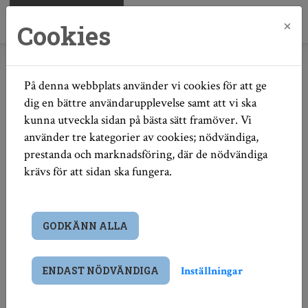
×
Cookies
Hem
Webbplatsinfo
På denna webbplats använder vi cookies för att ge
Webbplatsinfo
dig en bättre användarupplevelse samt att vi ska
kunna utveckla sidan på bästa sätt framöver. Vi
använder tre kategorier av cookies; nödvändiga,
Om webbplatsen
prestanda och marknadsföring, där de nödvändiga
krävs för att sidan ska fungera.
Vår strävan är att webbplatsens innehåll ska vara
korrekt, tillgängligt och användbart för så många som
möjligt.
GODKÄNN ALLA
Hur tillgänglig är
webbplatsen?
Inställningar
ENDAST NÖDVÄNDIGA
Vi är medvetna om att delar av webbplatsen inte är helt