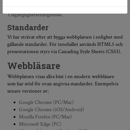
tillgängliga och vi redogör för de brister vi är medvetna
om i avsnittet längre ner samt i vår
Tillgänglighetsredogörelse
.
Standarder
Vi har strävat efter att bygga webbplatsen i enlighet med
gällande standarder. För innehållet används HTML5 och
presentationen styrs via Cascading Style Sheets (CSS3).
Webbläsare
Webbplatsen visas allra bäst i en modern webbläsare
som har stöd för ovan angivna standarder. Exempelvis
senare versioner av:
Google Chrome (PC/Mac)
Google Chrome (iOS/Android)
Mozilla Firefox (PC/Mac)
Microsoft Edge (PC)