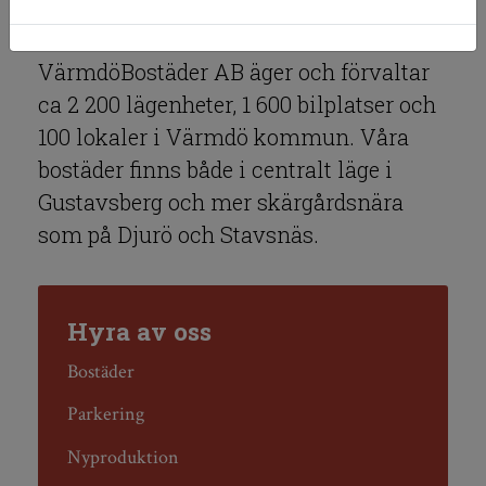
VärmdöBostäder AB äger och förvaltar
ca 2 200 lägenheter, 1 600 bilplatser och
100 lokaler i Värmdö kommun. Våra
bostäder finns både i centralt läge i
Gustavsberg och mer skärgårdsnära
som på Djurö och Stavsnäs.
Hyra av oss
Bostäder
Parkering
Nyproduktion